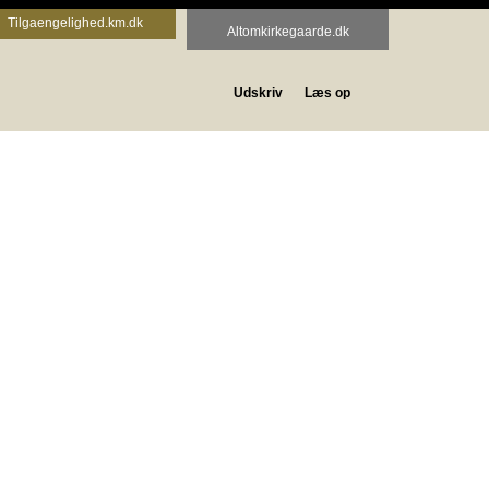
Tilgaengelighed.km.dk
Altomkirkegaarde.dk
Udskriv
Læs op