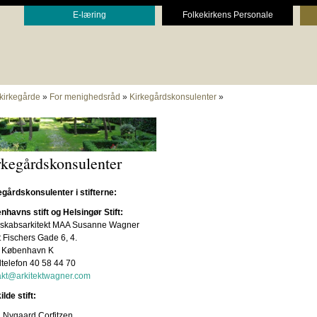
E-læring
Folkekirkens Personale
 kirkegårde
»
For menighedsråd
»
Kirkegårdskonsulenter
»
rkegårdskonsulenter
gårdskonsulenter i stifterne:
havns stift og Helsingør Stift:
skabsarkitekt MAA Susanne Wagner
t Fischers Gade 6, 4.
 København K
telefon 40 58 44 70
akt@
arkitektwagner.com
lde stift:
 Nygaard Corfitzen