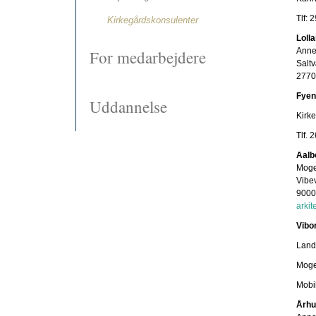
Tlf:
Kirkegårdskonsulenter
Lolla
Anne
For medarbejdere
Salt
2770
Fyens
Uddannelse
Kirk
Tlf.
Aalbo
Moge
Vibev
9000
arkit
Vibor
Land
Moge
Mobi
Århus