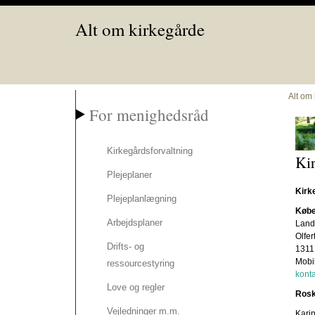
Alt om kirkegårde
Alt om
For menighedsråd
Kirkegårdsforvaltning
Ki
Plejeplaner
Kirke
Plejeplanlægning
Køben
Arbejdsplaner
Land
Olfer
Drifts- og
1311
Mobil
ressourcestyring
kont
Love og regler
Roski
Vejledninger m.m.
Karin