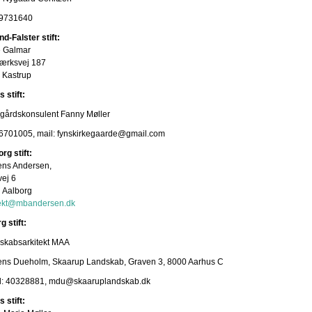
 29731640
nd-Falster stift:
 Galmar
værksvej 187
 Kastrup
 stift:
egårdskonsulent Fanny Møller
 26701005, mail: fynskirkegaarde@gmail.com
rg stift:
ns Andersen,
ej 6
 Aalborg
ekt@
mbandersen.dk
g stift:
skabsarkitekt MAA
ns Dueholm, Skaarup Landskab, Graven 3, 8000 Aarhus C
l: 40328881, mdu@skaaruplandskab.dk
 stift: