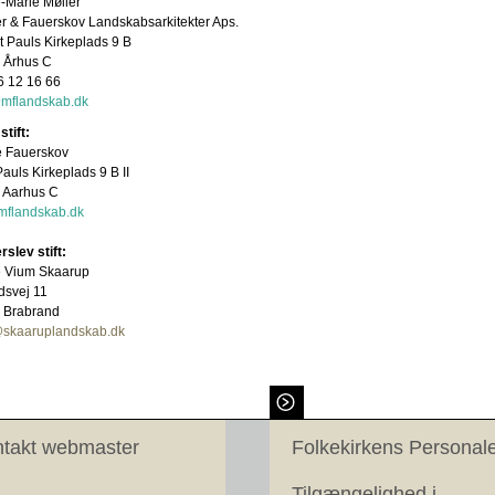
-Marie Møller
r & Fauerskov Landskabsarkitekter Aps.
 Pauls Kirkeplads 9 B
 Århus C
 86 12 16 66
@
mflandskab.dk
stift:
e Fauerskov
Pauls Kirkeplads 9 B II
 Aarhus C
mflandskab.dk
slev stift:
 Vium Skaarup
dsvej 11
 Brabrand
@
skaaruplandskab.dk
takt webmaster
Folkekirkens Personal
Tilgængelighed i