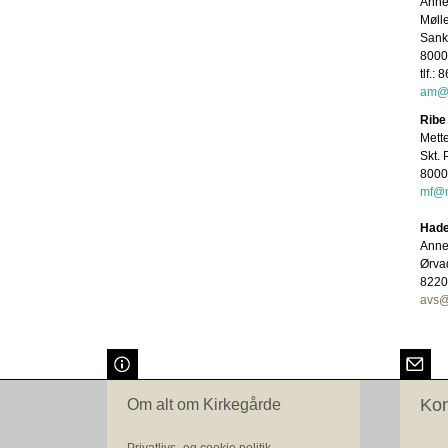
Anne
Mølle
Sankt
8000
tlf.:
am
Ribe 
Mett
Skt. 
8000
mf@
Hader
Anne
Ørva
8220
avs
Kon
Om alt om Kirkegårde
Privatlivs- og cookie politik