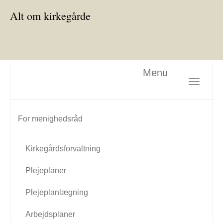
Alt om kirkegårde
Menu
Toggle nav
For menighedsråd
Kirkegårdsforvaltning
Plejeplaner
Plejeplanlægning
Arbejdsplaner