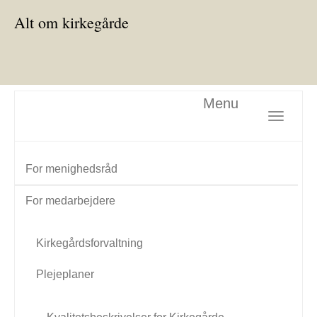
Alt om kirkegårde
Menu
Toggle nav
For menighedsråd
For medarbejdere
Kirkegårdsforvaltning
Plejeplaner