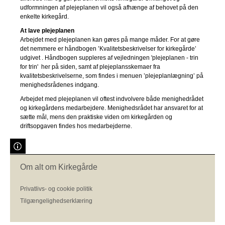
udformningen af plejeplanen vil også afhænge af behovet på den
enkelte kirkegård.
At lave plejeplanen
Arbejdet med plejeplanen kan gøres på mange måder. For at gøre
det nemmere er håndbogen ’Kvalitetsbeskrivelser for kirkegårde’
udgivet . Håndbogen suppleres af vejledningen 'plejeplanen - trin
for trin' her på siden, samt af plejeplansskemaer fra
kvalitetsbeskrivelserne, som findes i menuen ’plejeplanlægning’ på
menighedsrådenes indgang.
Arbejdet med plejeplanen vil oftest indvolvere både menighedrådet
og kirkegårdens medarbejdere. Menighedsrådet har ansvaret for at
sætte mål, mens den praktiske viden om kirkegården og
driftsopgaven findes hos medarbejderne.
Om alt om Kirkegårde
Privatlivs- og cookie politik
Tilgængelighedserklæring