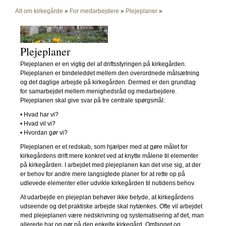
Alt om kirkegårde
»
For medarbejdere
»
Plejeplaner
»
Plejeplaner
Plejeplanen er en vigtig del af driftsstyringen på kirkegården.
Plejeplanen er bindeleddet mellem den overordnede målsætning
og det daglige arbejde på kirkegården. Dermed er den grundlag
for samarbejdet mellem menighedsråd og medarbejdere.
Plejeplanen skal give svar på tre centrale spørgsmål:
• Hvad har vi?
• Hvad vil vi?
• Hvordan gør vi?
Plejeplanen er et redskab, som hjælper med at gøre målet for
kirkegårdens drift mere konkret ved at knytte målene til elementer
på kirkegården. I arbejdet med plejeplanen kan det vise sig, at der
er behov for andre mere langsigtede planer for at rette op på
udlevede elementer eller udvikle kirkegården til nutidens behov.
At udarbejde en plejeplan behøver ikke betyde, at kirkegårdens
udseende og det praktiske arbejde skal nytænkes. Ofte vil arbejdet
med plejeplanen være nedskrivning og systematisering af det, man
allerede har og gør på den enkelte kirkegård. Omfanget og