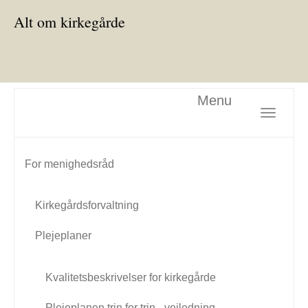
Alt om kirkegårde
Menu
Toggle nav
For menighedsråd
Kirkegårdsforvaltning
Plejeplaner
Kvalitetsbeskrivelser for kirkegårde
Plejeplanen trin for trin - vejledning