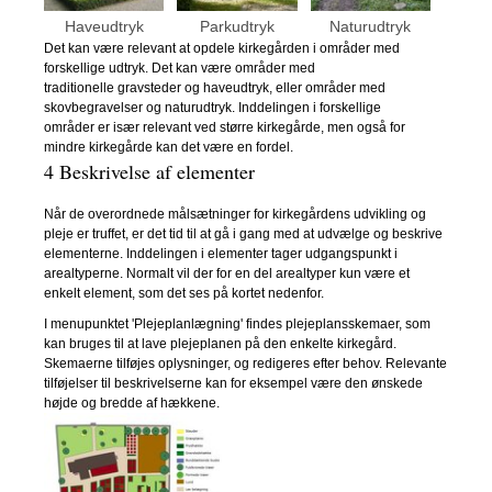
Haveudtryk
Parkudtryk
Naturudtryk
Det kan være relevant at opdele kirkegården i områder med
forskellige udtryk. Det kan være områder med
traditionelle gravsteder og haveudtryk, eller områder med
skovbegravelser og naturudtryk. Inddelingen i forskellige
områder er især relevant ved større kirkegårde, men også for
mindre kirkegårde kan det være en fordel.
4 Beskrivelse af elementer
Når de overordnede målsætninger for kirkegårdens udvikling og
pleje er truffet, er det tid til at gå i gang med at udvælge og beskrive
elementerne. Inddelingen i elementer tager udgangspunkt i
arealtyperne. Normalt vil der for en del arealtyper kun være et
enkelt element, som det ses på kortet nedenfor.
I menupunktet 'Plejeplanlægning' findes plejeplansskemaer, som
kan bruges til at lave plejeplanen på den enkelte kirkegård.
Skemaerne tilføjes oplysninger, og redigeres efter behov. Relevante
tilføjelser til beskrivelserne kan for eksempel være den ønskede
højde og bredde af hækkene.