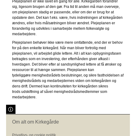
Plejeplanen er ikke lavet en gang for alle. Kirkegården forandrer
sig, ligesom brugen af den gør. Fra tid til anden må man overveje,
om plejeplanen stadig er passende, eller om der er brug for at
opdatere den. Det kan f.eks. være, hvis indretningen af kirkegården
ændres, eller hvis målsætningen bliver ændret. Plejeplanen er
foranderlig og udvikles i samarbejde mellem folkevalgte og
medarbejdere.
Plejeplanen behøver ikke være mere omfattende, end der er behov
for på den enkelte kirkegård. Når man bliver fortrolig med
plejeplanen, vil arbejdet glide lettere. Alt i alt kan opbygningsfasen
betragtes som en investering, der efterhånden giver afkast i
hverdagen. Det bliver efter al sandsynlighed lettere at få ønsker og
ressourcer til at hænge sammen. Plejeplanen kan
tydeliggøre menighedsrådets beslutninger, og sikre fastholdelsen af
menighedsrådets og medarbejdernes viden om kirkegården og
dens drift. Dermed kan kontinuiteten for kirkegården sikres
trods udskiftning af såvel menighedsrådsmedlemmer som
medarbejdere.
Om alt om Kirkegårde
Privatlivs- og cookie politik