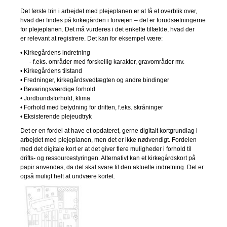
Det første trin i arbejdet med plejeplanen er at få et overblik over,
hvad der findes på kirkegården i forvejen – det er forudsætningerne
for plejeplanen. Det må vurderes i det enkelte tilfælde, hvad der
er relevant at registrere. Det kan for eksempel være:
• Kirkegårdens indretning
- f.eks. områder med forskellig karakter, gravområder mv.
• Kirkegårdens tilstand
• Fredninger, kirkegårdsvedtægten og andre bindinger
• Bevaringsværdige forhold
• Jordbundsforhold, klima
• Forhold med betydning for driften, f.eks. skråninger
• Eksisterende plejeudtryk
Det er en fordel at have et opdateret, gerne digitalt kortgrundlag i
arbejdet med plejeplanen, men det er ikke nødvendigt. Fordelen
med det digitale kort er at det giver flere muligheder i forhold til
drifts- og ressourcestyringen. Alternativt kan et kirkegårdskort på
papir anvendes, da det skal svare til den aktuelle indretning. Det er
også muligt helt at undvære kortet.