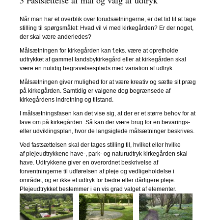
Når man har et overblik over forudsætningerne, er det tid til at tage
stilling til spørgsmålet: Hvad vil vi med kirkegården? Er der noget,
der skal være anderledes?
Målsætningen for kirkegården kan f.eks. være at opretholde
udtrykket af gammel landsbykirkegård eller at kirkegården skal
være en nutidig begravelsesplads med variation af udtryk.
Målsætningen giver mulighed for at være kreativ og sætte sit præg
på kirkegården. Samtidig er valgene dog begrænsede af
kirkegårdens indretning og tilstand.
I målsætningsfasen kan det vise sig, at der er et større behov for at
lave om på kirkegården. Så kan der være brug for en bevarings-
eller udviklingsplan, hvor de langsigtede målsætninger beskrives.
Ved fastsættelsen skal der tages stilling til, hvilket eller hvilke
af plejeudtrykkene have-, park- og naturudtryk kirkegården skal
have. Udtrykkene giver en overordnet beskrivelse af
forventningerne til udførelsen af pleje og vedligeholdelse i
området, og er ikke et udtryk for bedre eller dårligere pleje.
Plejeudtrykket bestemmer i en vis grad valget af elementer.