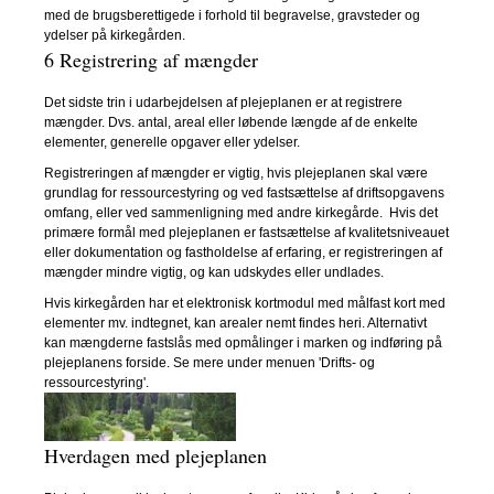
med de brugsberettigede i forhold til begravelse, gravsteder og
ydelser på kirkegården.
6 Registrering af mængder
Det sidste trin i udarbejdelsen af plejeplanen er at registrere
mængder. Dvs. antal, areal eller løbende længde af de enkelte
elementer, generelle opgaver eller ydelser.
Registreringen af mængder er vigtig, hvis plejeplanen skal være
grundlag for ressourcestyring og ved fastsættelse af driftsopgavens
omfang, eller ved sammenligning med andre kirkegårde. Hvis det
primære formål med plejeplanen er fastsættelse af kvalitetsniveauet
eller dokumentation og fastholdelse af erfaring, er registreringen af
mængder mindre vigtig, og kan udskydes eller undlades.
Hvis kirkegården har et elektronisk kortmodul med målfast kort med
elementer mv. indtegnet, kan arealer nemt findes heri. Alternativt
kan mængderne fastslås med opmålinger i marken og indføring på
plejeplanens forside. Se mere under menuen 'Drifts- og
ressourcestyring'.
Hverdagen med plejeplanen