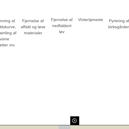
Fjernelse af
Vintertjeneste
Fjernelse af
mning af
Pyntning a
nedfaldent
affald og løse
ldskurve,
kirkegårde
løv
materialer
amling af
visne
etter mv.