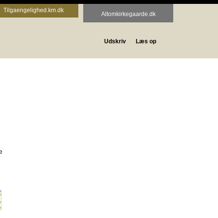
Tilgaengelighed.km.dk
Altomkirkegaarde.dk
Udskriv
Læs op
e