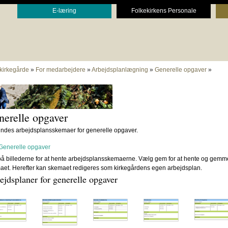
E-læring
Folkekirkens Personale
 kirkegårde
»
For medarbejdere
»
Arbejdsplanlægning
»
Generelle opgaver
»
erelle opgaver
indes arbejdsplansskemaer for generelle opgaver.
Generelle opgaver
på billederne for at hente arbejdsplansskemaerne. Vælg gem for at hente og gemm
aet. Herefter kan skemaet redigeres som kirkegårdens egen arbejdsplan.
ejdsplaner for generelle opgaver