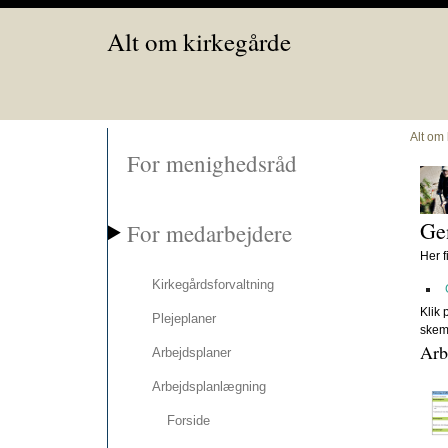
Alt om kirkegårde
Alt om
For menighedsråd
Gen
For medarbejdere
Her f
Kirkegårdsforvaltning
Klik 
Plejeplaner
skem
Arb
Arbejdsplaner
Arbejdsplanlægning
Forside