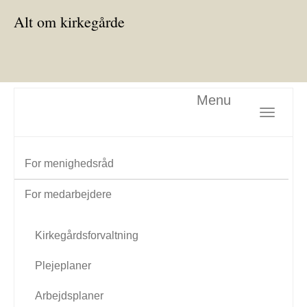
Alt om kirkegårde
Menu
Toggle nav
For menighedsråd
For medarbejdere
Kirkegårdsforvaltning
Plejeplaner
Arbejdsplaner