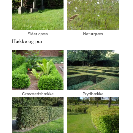
Slået græs
Naturgræs
Hække og pur
Gravstedshække
Prydhække