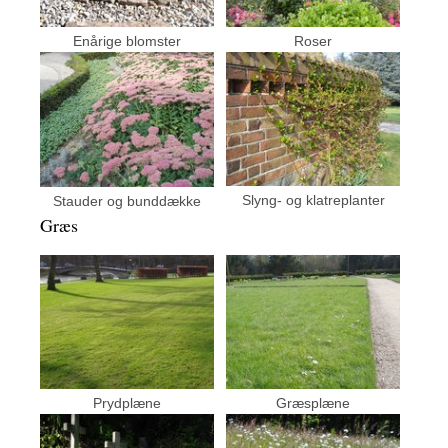
Enårige blomster
Roser
Slyng- og klatreplanter
Stauder og bunddække
Græs
Prydplæne
Græsplæne