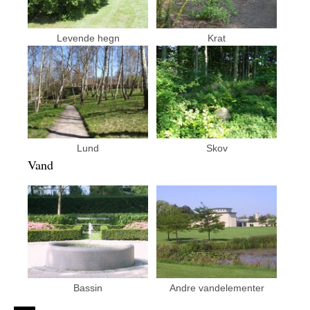
Levende hegn
Krat
Lund
Skov
Vand
Bassin
Andre vandelementer