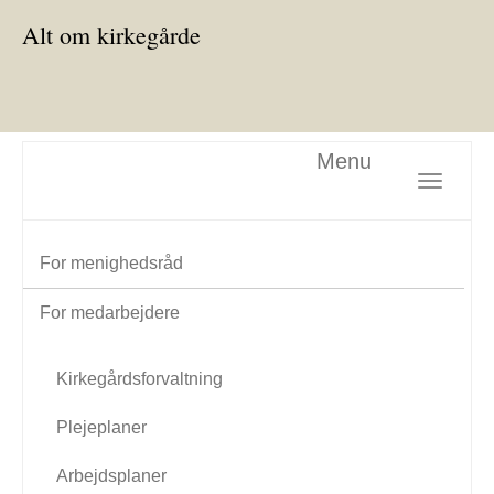
Alt om kirkegårde
Menu
Toggle nav
For menighedsråd
For medarbejdere
Kirkegårdsforvaltning
Plejeplaner
Arbejdsplaner