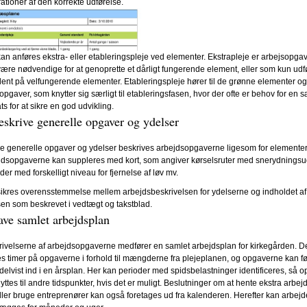
trationer af den korrekte udførelse.
an anføres ekstra- eller etableringspleje ved elementer. Ekstrapleje er arbejsopga
ære nødvendige for at genoprette et dårligt fungerende element, eller som kun udf
ent på velfungerende elementer. Etableringspleje hører til de grønne elementer og
opgaver, som knytter sig særligt til etableringsfasen, hvor der ofte er behov for en s
ts for at sikre en god udvikling.
eskrive generelle opgaver og ydelser
e generelle opgaver og ydelser beskrives arbejdsopgaverne ligesom for elementer
jdsopgaverne kan suppleres med kort, som angiver kørselsruter med snerydningsud
er med forskelligt niveau for fjernelse af løv mv.
ikres overensstemmelse mellem arbejdsbeskrivelsen for ydelserne og indholdet af
en som beskrevet i vedtægt og takstblad.
ave samlet arbejdsplan
ivelserne af arbejdsopgaverne medfører en samlet arbejdsplan for kirkegården. D
s timer på opgaverne i forhold til mængderne fra plejeplanen, og opgaverne kan fø
 delvist ind i en årsplan. Her kan perioder med spidsbelastninger identificeres, så 
lyttes til andre tidspunkter, hvis det er muligt. Beslutninger om at hente ekstra arbejd
ller bruge entreprenører kan også foretages ud fra kalenderen. Herefter kan arbejd