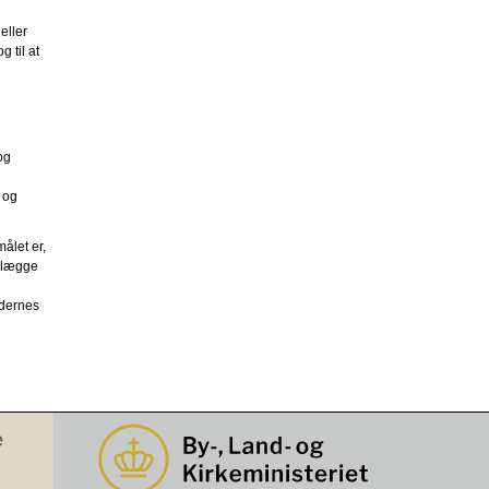
eller
 til at
og
 og
ålet er,
telægge
jdernes
e