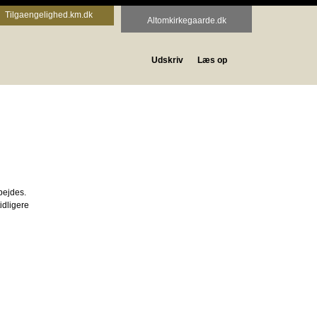
Tilgaengelighed.km.dk
Altomkirkegaarde.dk
Udskriv
Læs op
bejdes.
idligere