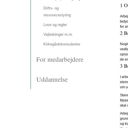
1 O
Drifts- og
ressourcestyring
Arbej
betyd
Love og regler
for a
2 B
Vejledninger m.m.
Nogle
Kirkegårdskonsulenter
vedli
opryd
For medarbejdere
de en
3 B
I arb
Uddannelse
elem
om ud
Stan
tilpa
skal 
Arbe
grund
og tr