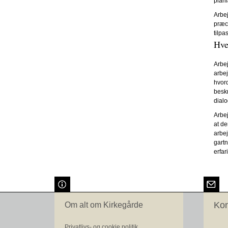
plan
Arbej
præci
tilpa
Hve
Arbej
arbej
hvord
beskr
dial
Arbej
at de
arbej
gartn
erfar
Kon
Om alt om Kirkegårde
Privatlivs- og cookie politik