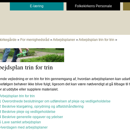
E-læring
Folkekirkens Personale
 kirkegårde
»
For menighedsråd
»
Arbejdsplaner
»
Arbejdsplan trin for trin
»
ejdsplan trin for trin
nde vejledning er en trin for trin gennemgang af, hvordan arbejdsplanen kan udar
følgen behøver ikke blive fulgt, ligesom det kan være nødvendigt at gå tilbage til t
for at uddybe eller supplere materialet.
Arbejdsplan trin for trin
1 Overordnede beslutninger om udførelsen af pleje og vedligeholdelse
2 Beskrive klargøring, oprydning og affaldshåndtering
3 Beskrive pleje og vedligeholdelse
4 Beskrive generelle opgaver og ydelser
5 Lave samlet arbejdsplan
Hverdagen med arbejdsplaner