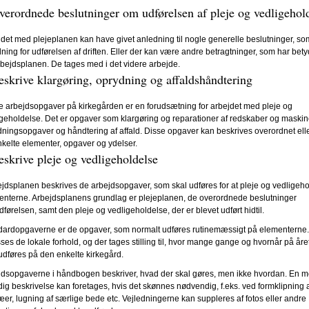
verordnede beslutninger om udførelsen af pleje og vedligehol
det med plejeplanen kan have givet anledning til nogle generelle beslutninger, so
ning for udførelsen af driften. Eller der kan være andre betragtninger, som har bet
rbejdsplanen. De tages med i det videre arbejde.
eskrive klargøring, oprydning og affaldshåndtering
 arbejdsopgaver på kirkegården er en forudsætning for arbejdet med pleje og
geholdelse. Det er opgaver som klargøring og reparationer af redskaber og maskin
ningsopgaver og håndtering af affald. Disse opgaver kan beskrives overordnet ell
kelte elementer, opgaver og ydelser.
eskrive pleje og vedligeholdelse
ejdsplanen beskrives de arbejdsopgaver, som skal udføres for at pleje og vedligeh
enterne. Arbejdsplanens grundlag er plejeplanen, de overordnede beslutninger
førelsen, samt den pleje og vedligeholdelse, der er blevet udført hidtil.
dardopgaverne er de opgaver, som normalt udføres rutinemæssigt på elementerne
sses de lokale forhold, og der tages stilling til, hvor mange gange og hvornår på åre
udføres på den enkelte kirkegård.
jdsopgaverne i håndbogen beskriver, hvad der skal gøres, men ikke hvordan. En m
ig beskrivelse kan foretages, hvis det skønnes nødvendig, f.eks. ved formklipning 
æer, lugning af særlige bede etc. Vejledningerne kan suppleres af fotos eller andre