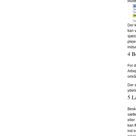
illus
Der k
kan v
sjæld
pleje
indsa
4 B
For d
Arbe
områd
Der s
ydels
5 L
Beskr
sætte
eller
kan f
ind e