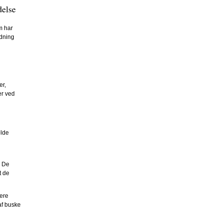
delse
m har
ydning
er,
er ved
olde
. De
t de
ere
af buske