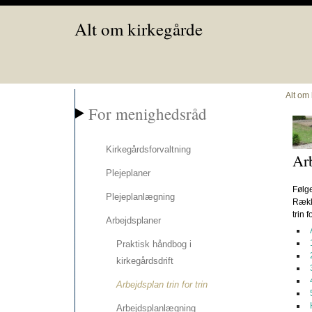
Alt om kirkegårde
Alt om
For menighedsråd
Kirkegårdsforvaltning
Arb
Plejeplaner
Følge
Plejeplanlægning
Række
trin 
Arbejdsplaner
Praktisk håndbog i
kirkegårdsdrift
Arbejdsplan trin for trin
Arbejdsplanlægning