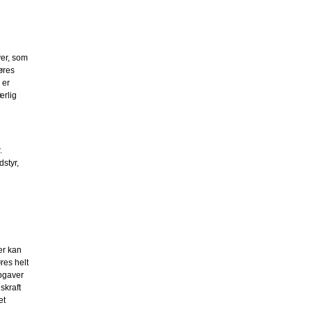
ver, som
øres
 er
ærlig
.
styr,
er kan
res helt
opgaver
skraft
et