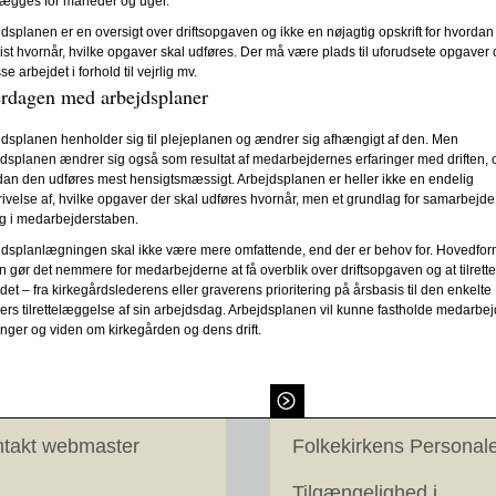
lægges for måneder og uger.
dsplanen er en oversigt over driftsopgaven og ikke en nøjagtig opskrift for hvordan 
st hvornår, hvilke opgaver skal udføres. Der må være plads til uforudsete opgaver og
sse arbejdet i forhold til vejrlig mv.
rdagen med arbejdsplaner
dsplanen henholder sig til plejeplanen og ændrer sig afhængigt af den. Men
dsplanen ændrer sig også som resultat af medarbejdernes erfaringer med driften, 
an den udføres mest hensigtsmæssigt. Arbejdsplanen er heller ikke en endelig
ivelse af, hvilke opgaver der skal udføres hvornår, men et grundlag for samarbejde
og i medarbejderstaben.
dsplanlægningen skal ikke være mere omfattende, end der er behov for. Hovedform
n gør det nemmere for medarbejderne at få overblik over driftsopgaven og at tilret
det – fra kirkegårdslederens eller graverens prioritering på årsbasis til den enkelte
ers tilrettelæggelse af sin arbejdsdag. Arbejdsplanen vil kunne fastholde medarbe
inger og viden om kirkegården og dens drift.
takt webmaster
Folkekirkens Personal
Tilgængelighed i